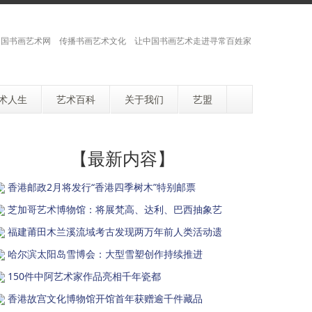
国书画艺术网 传播书画艺术文化 让中国书画艺术走进寻常百姓家
术人生
艺术百科
关于我们
艺盟
【最新内容】
香港邮政2月将发行“香港四季树木”特别邮票
芝加哥艺术博物馆：将展梵高、达利、巴西抽象艺
福建莆田木兰溪流域考古发现两万年前人类活动遗
哈尔滨太阳岛雪博会：大型雪塑创作持续推进
150件中阿艺术家作品亮相千年瓷都
香港故宫文化博物馆开馆首年获赠逾千件藏品