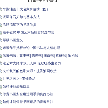
早期油画十大名家价值榜（图）
汉画像石拓印的基本方法
徐悲鸿笔下的飞马欣赏
联手做局 中国艺术品拍卖的虚与实
琴棋书画意义
米芾作品赏析兼论中国书法与人格心理
米芾书法：政事帖|陈揽帖|臈白帖|真酥帖|乐兄帖
法艺术大师库尔贝人体 讴歌旺盛生命力
文艺复兴的色彩大师：提香油画欣赏
世界名画之--莱顿作品
怎样评品装裱质量
珍贵书画安全度过雨季的良好办法
如何才能保持书画藏品的青春常驻