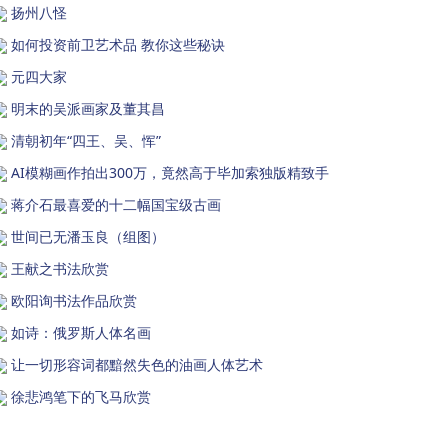
扬州八怪
如何投资前卫艺术品 教你这些秘诀
元四大家
明末的吴派画家及董其昌
清朝初年“四王、吴、恽”
AI模糊画作拍出300万，竟然高于毕加索独版精致手
蒋介石最喜爱的十二幅国宝级古画
世间已无潘玉良（组图）
王献之书法欣赏
欧阳询书法作品欣赏
如诗：俄罗斯人体名画
让一切形容词都黯然失色的油画人体艺术
徐悲鸿笔下的飞马欣赏