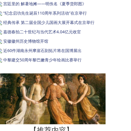
宫廷里的 解暑地摊——明佚名《夏季货郎图》
“纪念启功先生诞辰110周年系列活动”在京举行
经典传承 第二届全国少儿国画大展开幕式在京举行
嘉德春拍二十世纪与当代艺术4.04亿元收官
安徽徽州历史博物馆开馆
近60件湖南永州摩崖石刻拓片将在国博展出
中黎建交50周年黎巴嫩青少年绘画比赛举行
【推荐内容】