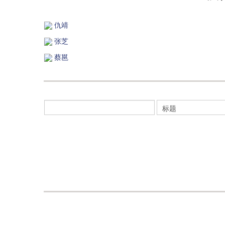
仇靖
张芝
蔡邕