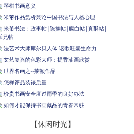
琴棋书画意义
米芾作品赏析兼论中国书法与人格心理
米芾书法：政事帖|陈揽帖|臈白帖|真酥帖|
乐兄帖
法艺术大师库尔贝人体 讴歌旺盛生命力
文艺复兴的色彩大师：提香油画欣赏
世界名画之--莱顿作品
怎样评品装裱质量
珍贵书画安全度过雨季的良好办法
如何才能保持书画藏品的青春常驻
【休闲时光】