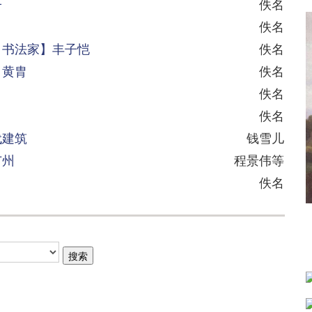
子
佚名
佚名
、书法家】丰子恺
佚名
】黄胄
佚名
佚名
佚名
代建筑
钱雪儿
广州
程景伟等
佚名