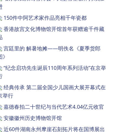
进
150件中阿艺术家作品亮相千年瓷都
香港故宫文化博物馆开馆首年获赠逾千件藏
品
宫廷里的 解暑地摊——明佚名《夏季货郎
图》
“纪念启功先生诞辰110周年系列活动”在京举
行
经典传承 第二届全国少儿国画大展开幕式在
京举行
嘉德春拍二十世纪与当代艺术4.04亿元收官
安徽徽州历史博物馆开馆
近60件湖南永州摩崖石刻拓片将在国博展出