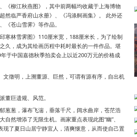
《柳江秋燕图》，其中前两幅均收藏于上海博物
超然临严香府山水册》、《冯涤舸画集》。 此外还
、《苍山雪霁》等作品。
林雪霁图》110厘米宽，188厘米长，为了绘制
之久，成为其绘画历程中耗时最长的一件作品。堪
9年于中国嘉德秋季拍卖会上以近200万元的价格成
、文徵明，上溯董源、巨然，可谓有源有序，自出机
派董巨遗规、风范。
葱葱，瀑布飞湍，垂落千尺，阔水曲岸，苍茫浩
大自然增添了无限生机。画家重点表现此图“幽”、
，表现了夏日山居宁静宜人，清爽惬意，从而使自己置