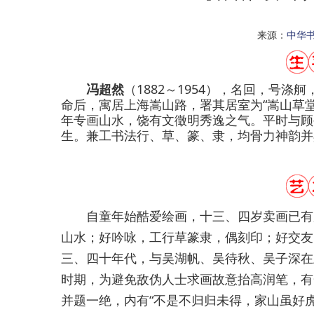
来源：
中华
冯超然
（1882～1954），名回，号
命后，寓居上海嵩山路，署其居室为“嵩山草
年专画山水，饶有文徵明秀逸之气。平时与顾
生。兼工书法行、草、篆、隶，均骨力神韵并
自童年始酷爱绘画，十三、四岁卖画已有所
山水；好吟咏，工行草篆隶，偶刻印；好交友
三、四十年代，与吴湖帆、吴待秋、吴子深在上
时期，为避免敌伪人士求画故意抬高润笔，有
并题一绝，内有“不是不归归未得，家山虽好