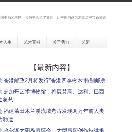
国书画艺术网 传播书画艺术文化 让中国书画艺术走进寻常百姓家
术人生
艺术百科
关于我们
艺盟
【最新内容】
香港邮政2月将发行“香港四季树木”特别邮票
芝加哥艺术博物馆：将展梵高、达利、巴西
抽象艺
福建莆田木兰溪流域考古发现两万年前人类
活动遗
哈尔滨太阳岛雪博会：大型雪塑创作持续推