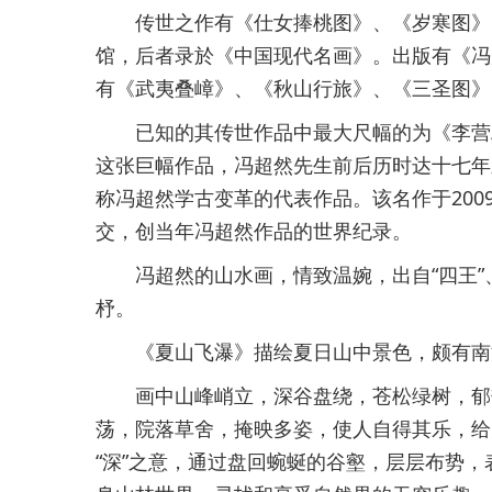
传世之作有《仕女捧桃图》、《岁寒图》、
馆，后者录於《中国现代名画》。出版有《冯
有《武夷叠嶂》、《秋山行旅》、《三圣图》
已知的其传世作品中最大尺幅的为《李营邱寒
这张巨幅作品，冯超然先生前后历时达十七年
称冯超然学古变革的代表作品。该名作于200
交，创当年冯超然作品的世界纪录。
冯超然的山水画，情致温婉，出自“四王”
杼。
《夏山飞瀑》描绘夏日山中景色，颇有南
画中山峰峭立，深谷盘绕，苍松绿树，郁郁
荡，院落草舍，掩映多姿，使人自得其乐，给
“深”之意，通过盘回蜿蜒的谷壑，层层布势