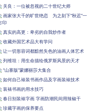
关良：一位被忽视的二十世纪大师
画家张大千的旷世绝恋 为之刻下“秋迟”一
方印
真实的高更：卑劣的自我炒作者
收藏外国艺术品大有学问
让一切形容词都黯然失色的油画人体艺术
列维坦：用生命描绘俄罗斯风景的天才
“山寨版”蒙娜丽莎大集合
如何自己裱装书画作品及字画装裱技术
装裱书画的用水技巧
春日别装裱字画 字画防潮民间用辣椒干
珍藏字画的保养要点