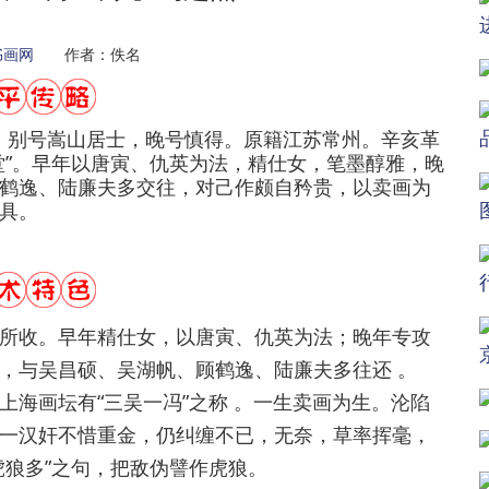
书画网
作者：佚名
涤舸，别号嵩山居士，晚号慎得。原籍江苏常州。辛亥革
堂”。早年以唐寅、仇英为法，精仕女，笔墨醇雅，晚
鹤逸、陆廉夫多交往，对己作颇自矜贵，以卖画为
具。
收。早年精仕女，以唐寅、仇英为法；晚年专攻
，与吴昌硕、吴湖帆、顾鹤逸、陆廉夫多往还 。
海画坛有“三吴一冯”之称 。一生卖画为生。沦陷
一汉奸不惜重金，仍纠缠不已，无奈，草率挥毫，
虎狼多”之句，把敌伪譬作虎狼。