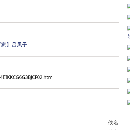
育家】吕凤子
B4IIIKKCG6G3BJCF02.htm
佚名