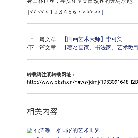
身山林世界，寻找和享受自然界的无穷乐趣。
|<<
<<
<
1
2
3
4
5
6
7
>
>>
>>|
·上一篇文章：
【国画艺术大师】李可染
·下一篇文章：
【著名画家、书法家、艺术教
转载请注明转载网址：
http://www.bksh.cn/news/jdmj/1983091648H2
相关内容
石涛等山水画家的艺术世界