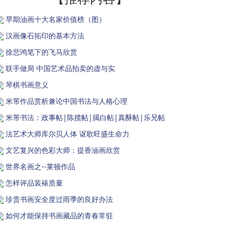
早期油画十大名家价值榜（图）
汉画像石拓印的基本方法
徐悲鸿笔下的飞马欣赏
联手做局 中国艺术品拍卖的虚与实
琴棋书画意义
米芾作品赏析兼论中国书法与人格心理
米芾书法：政事帖|陈揽帖|臈白帖|真酥帖|乐兄帖
法艺术大师库尔贝人体 讴歌旺盛生命力
文艺复兴的色彩大师：提香油画欣赏
世界名画之--莱顿作品
怎样评品装裱质量
珍贵书画安全度过雨季的良好办法
如何才能保持书画藏品的青春常驻