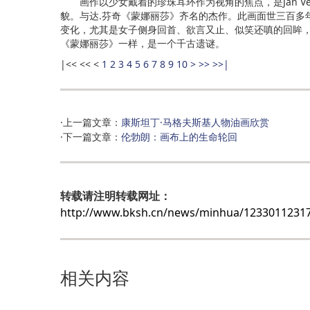
画作以少女戴着的珍珠耳环作为视角的焦点，是Jan Ve
貌。与达.芬奇《蒙娜丽莎》齐名的杰作。此画面世三百多
变化，尤其是女子侧身回首、欲言又止、似笑还嗔的回眸
《蒙娜丽莎》一样，是一个千古遗谜。
|<<
<<
<
1
2
3
4
5
6
7
8
9
10
>
>>
>>|
·上一篇文章：
康斯坦丁·马格夫斯基人物油画欣赏
·下一篇文章：
伦勃朗：画布上的生命轮回
转载请注明转载网址：
http://www.bksh.cn/news/minhua/123301123
相关内容