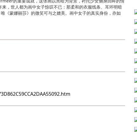
rmeer的重要成就，这张画以黑暗为背景，衬托少女侧身回眸的情
年来，世人都为画中女子惊叹不已：那柔和的衣服线条、耳环明暗
，唯《蒙娜丽莎》的微笑可与之媲美。画中女子的真实身份，亦如
173D862C59CCA2DAA55092.htm