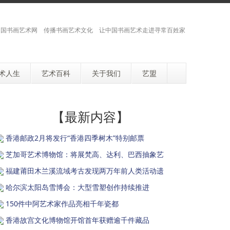
国书画艺术网 传播书画艺术文化 让中国书画艺术走进寻常百姓家
术人生
艺术百科
关于我们
艺盟
【最新内容】
香港邮政2月将发行“香港四季树木”特别邮票
芝加哥艺术博物馆：将展梵高、达利、巴西抽象艺
福建莆田木兰溪流域考古发现两万年前人类活动遗
哈尔滨太阳岛雪博会：大型雪塑创作持续推进
150件中阿艺术家作品亮相千年瓷都
香港故宫文化博物馆开馆首年获赠逾千件藏品