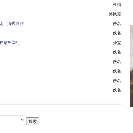
杜娟
路艳霞
花，清秀典雅
佚名
佚名
在这里举行
孙雯
佚名
佚名
佚名
佚名
佚名