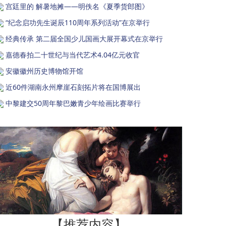
宫廷里的 解暑地摊——明佚名《夏季货郎图》
“纪念启功先生诞辰110周年系列活动”在京举行
经典传承 第二届全国少儿国画大展开幕式在京举行
嘉德春拍二十世纪与当代艺术4.04亿元收官
安徽徽州历史博物馆开馆
近60件湖南永州摩崖石刻拓片将在国博展出
中黎建交50周年黎巴嫩青少年绘画比赛举行
【推荐内容】