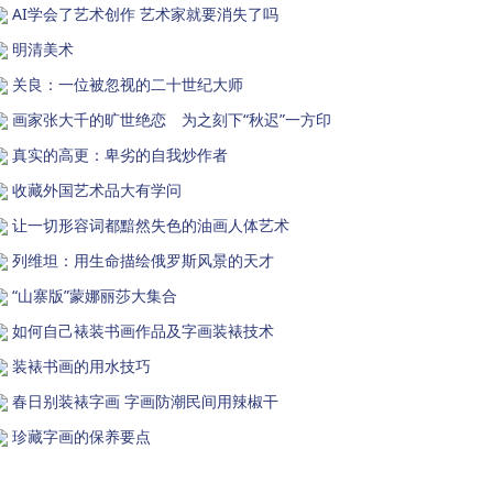
AI学会了艺术创作 艺术家就要消失了吗
明清美术
关良：一位被忽视的二十世纪大师
画家张大千的旷世绝恋 为之刻下“秋迟”一方印
真实的高更：卑劣的自我炒作者
收藏外国艺术品大有学问
让一切形容词都黯然失色的油画人体艺术
列维坦：用生命描绘俄罗斯风景的天才
“山寨版”蒙娜丽莎大集合
如何自己裱装书画作品及字画装裱技术
装裱书画的用水技巧
春日别装裱字画 字画防潮民间用辣椒干
珍藏字画的保养要点