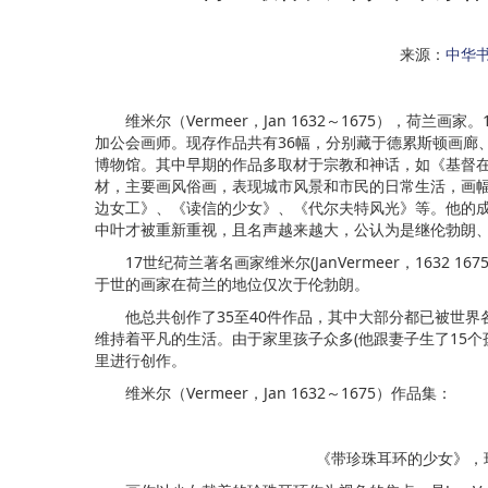
来源：
中华
维米尔（Vermeer，Jan 1632～1675），荷兰画家
加公会画师。现存作品共有36幅，分别藏于德累斯顿画廊
博物馆。其中早期的作品多取材于宗教和神话，如《基督
材，主要画风俗画，表现城市风景和市民的日常生活，画
边女工》、《读信的少女》、《代尔夫特风光》等。他的成
中叶才被重新重视，且名声越来越大，公认为是继伦勃朗、
17世纪荷兰著名画家维米尔(JanVermeer，1632 
于世的画家在荷兰的地位仅次于伦勃朗。
他总共创作了35至40件作品，其中大部分都已被世界
维持着平凡的生活。由于家里孩子众多(他跟妻子生了15
里进行创作。
维米尔（Vermeer，Jan 1632～1675）作品集：
《带珍珠耳环的少女》，