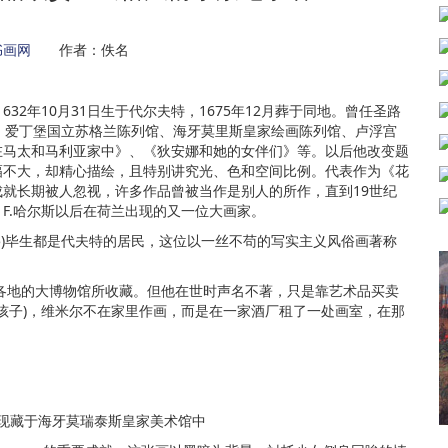
书画网
作者：佚名
。1632年10月31日生于代尔夫特，1675年12月葬于同地。曾任圣路
、爱丁堡国立苏格兰陈列馆、海牙莫里斯皇家绘画陈列馆、卢浮宫
在马太和马利亚家中》、《狄安娜和她的女伴们》等。以后他改变题
幅不大，却精心描绘，且特别讲究光、色和空间比例。代表作为《花
就长期被人忽视，许多作品曾被当作是别人的所作，直到19世纪
F.哈尔斯以后在荷兰出现的又一位大画家。
1675)毕生都是代夫特的居民，这位以一丝不苟的写实主义风俗画著称
各地的大博物馆所收藏。但他在世时声名不著，只是靠艺术品买卖
个孩子)，维米尔不在家里作画，而是在一家酒厂租了一处画室，在那
现藏于海牙莫瑞泰斯皇家美术馆中