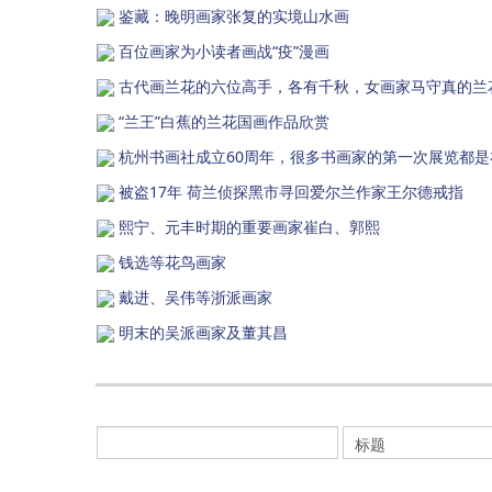
鉴藏：晚明画家张复的实境山水画
百位画家为小读者画战“疫”漫画
古代画兰花的六位高手，各有千秋，女画家马守真的兰
“兰王”白蕉的兰花国画作品欣赏
杭州书画社成立60周年，很多书画家的第一次展览都是
被盗17年 荷兰侦探黑市寻回爱尔兰作家王尔德戒指
熙宁、元丰时期的重要画家崔白、郭熙
钱选等花鸟画家
戴进、吴伟等浙派画家
明末的吴派画家及董其昌