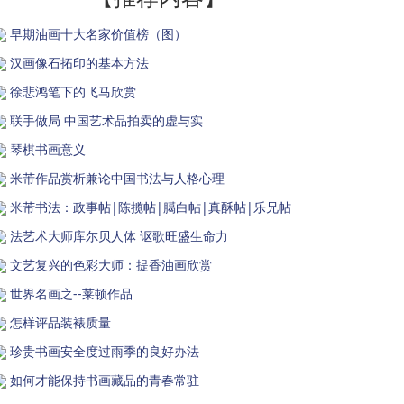
早期油画十大名家价值榜（图）
汉画像石拓印的基本方法
徐悲鸿笔下的飞马欣赏
联手做局 中国艺术品拍卖的虚与实
琴棋书画意义
米芾作品赏析兼论中国书法与人格心理
米芾书法：政事帖|陈揽帖|臈白帖|真酥帖|乐兄帖
法艺术大师库尔贝人体 讴歌旺盛生命力
文艺复兴的色彩大师：提香油画欣赏
世界名画之--莱顿作品
怎样评品装裱质量
珍贵书画安全度过雨季的良好办法
如何才能保持书画藏品的青春常驻