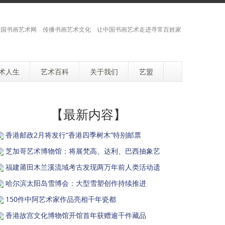
国书画艺术网 传播书画艺术文化 让中国书画艺术走进寻常百姓家
术人生
艺术百科
关于我们
艺盟
【最新内容】
香港邮政2月将发行“香港四季树木”特别邮票
芝加哥艺术博物馆：将展梵高、达利、巴西抽象艺
福建莆田木兰溪流域考古发现两万年前人类活动遗
哈尔滨太阳岛雪博会：大型雪塑创作持续推进
150件中阿艺术家作品亮相千年瓷都
香港故宫文化博物馆开馆首年获赠逾千件藏品