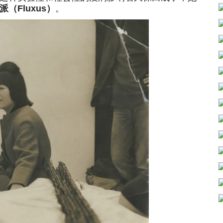
派（Fluxus）
。