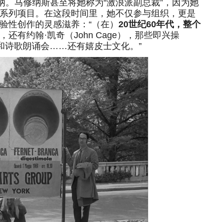
纳。马修纳斯甚至将她称为“激浪派副总裁”，因为她
系列项目。在这段时间里，她不仅参与组织，更是
验性创作的灵感滋养：“（在）
20世纪60年代，整个
还有约翰·凯奇（John Cage），那些即兴操
ow）和诗歌朗诵会……还有嬉皮士文化。”