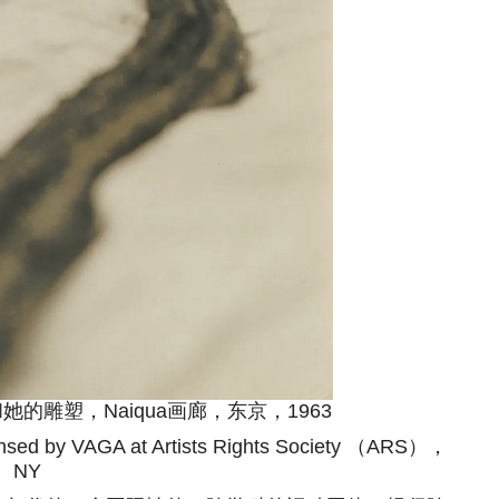
塑，Naiqua画廊，东京，1963
nsed by VAGA at Artists Rights Society （ARS），
NY