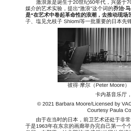
激浪派是诞生于20世纪60年代，兴盛于7
媒介的艺术实验，提出“激浪”这个词的
乔治·马
是“在艺术中卷起革命性的浪潮，去推动现场
子、塩见允枝子 Shiomi等一批重要的日本
彼得·摩尔（Peter Moo
卡内基音乐厅，纽约，
© 2021 Barbara Moore/Licensed by VAGA
Courtesy Paula C
由于在当时的日本，前卫艺术还处于非常边
于是1963年在东京的画廊举办完自己第一