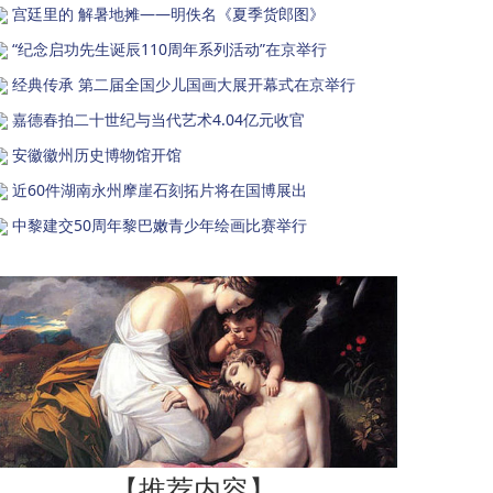
宫廷里的 解暑地摊——明佚名《夏季货郎图》
“纪念启功先生诞辰110周年系列活动”在京举行
经典传承 第二届全国少儿国画大展开幕式在京举行
嘉德春拍二十世纪与当代艺术4.04亿元收官
安徽徽州历史博物馆开馆
近60件湖南永州摩崖石刻拓片将在国博展出
中黎建交50周年黎巴嫩青少年绘画比赛举行
【推荐内容】