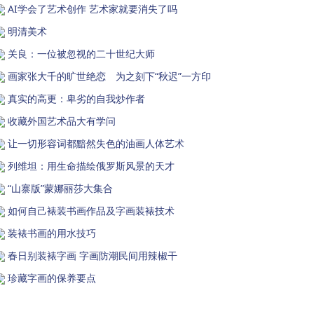
AI学会了艺术创作 艺术家就要消失了吗
明清美术
关良：一位被忽视的二十世纪大师
画家张大千的旷世绝恋 为之刻下“秋迟”一方印
真实的高更：卑劣的自我炒作者
收藏外国艺术品大有学问
让一切形容词都黯然失色的油画人体艺术
列维坦：用生命描绘俄罗斯风景的天才
“山寨版”蒙娜丽莎大集合
如何自己裱装书画作品及字画装裱技术
装裱书画的用水技巧
春日别装裱字画 字画防潮民间用辣椒干
珍藏字画的保养要点