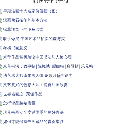
早期油画十大名家价值榜（图）
汉画像石拓印的基本方法
徐悲鸿笔下的飞马欣赏
联手做局 中国艺术品拍卖的虚与实
琴棋书画意义
米芾作品赏析兼论中国书法与人格心理
米芾书法：政事帖|陈揽帖|臈白帖|真酥帖|乐兄帖
法艺术大师库尔贝人体 讴歌旺盛生命力
文艺复兴的色彩大师：提香油画欣赏
世界名画之--莱顿作品
怎样评品装裱质量
珍贵书画安全度过雨季的良好办法
如何才能保持书画藏品的青春常驻