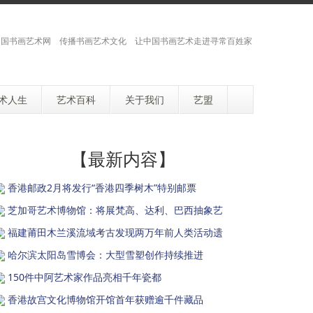
国书画艺术网 传播书画艺术文化 让中国书画艺术走进寻常百姓家
术人生
艺术百科
关于我们
艺盟
【最新内容】
香港邮政2月将发行“香港四季树木”特别邮票
芝加哥艺术博物馆：将展梵高、达利、巴西抽象艺
福建莆田木兰溪流域考古发现两万年前人类活动遗
哈尔滨太阳岛雪博会：大型雪塑创作持续推进
150件中阿艺术家作品亮相千年瓷都
香港故宫文化博物馆开馆首年获赠逾千件藏品