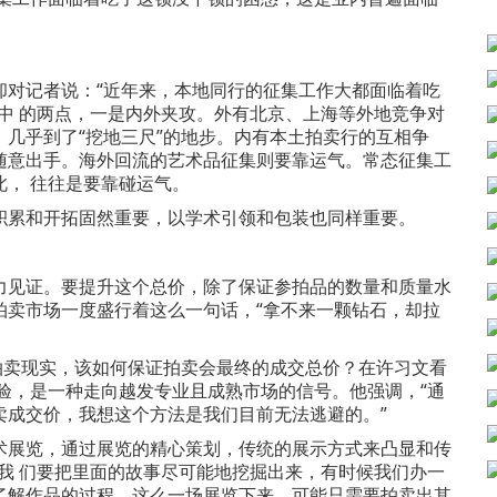
对记者说：“近年来，本地同行的征集工作大都面临着吃
中 的两点，一是内外夹攻。外有北京、上海等外地竞争对
几乎到了“挖地三尺”的地步。内有本土拍卖行的互相争
随意出手。海外回流的艺术品征集则要靠运气。常态征集工
， 往往是要靠碰运气。
累和开拓固然重要，以学术引领和包装也同样重要。
见证。要提升这个总价，除了保证参拍品的数量和质量水
拍卖市场一度盛行着这么一句话，“拿不来一颗钻石，却拉
卖现实，该如何保证拍卖会最终的成交总价？在许习文看
验，是一种走向越发专业且成熟市场的信号。他强调，“通
卖成交价，我想这个方法是我们目前无法逃避的。”
展览，通过展览的精心策划，传统的展示方式来凸显和传
我 们要把里面的故事尽可能地挖掘出来，有时候我们办一
了解作品的过程，这么一场展览下来，可能只需要拍卖出其