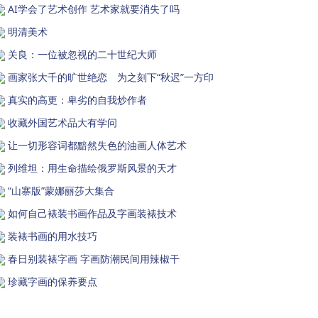
AI学会了艺术创作 艺术家就要消失了吗
明清美术
关良：一位被忽视的二十世纪大师
画家张大千的旷世绝恋 为之刻下“秋迟”一方印
真实的高更：卑劣的自我炒作者
收藏外国艺术品大有学问
让一切形容词都黯然失色的油画人体艺术
列维坦：用生命描绘俄罗斯风景的天才
“山寨版”蒙娜丽莎大集合
如何自己裱装书画作品及字画装裱技术
装裱书画的用水技巧
春日别装裱字画 字画防潮民间用辣椒干
珍藏字画的保养要点