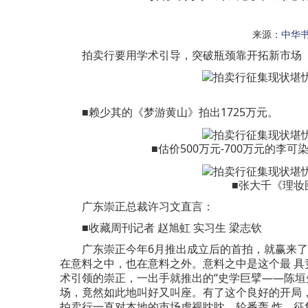
来源：
中华
拍卖行要用学术引导，突破瓶颈靠开拓新市场
■赖少其的《梦游黄山》拍出1725万元。
■估价500万元-700万元的李
■张大千《理妆
广东崇正总裁许习文直言：
■收藏周刊记者 赵旭虹 实习生 梁志钦
广东崇正今年6月推出成立后的首拍，就赢来了满堂
在意料之中，也在意料之外。意料之中是这个最 
术引领的崇正，一出手就推出的“史学巨擘——陈垣先
场，竟然如此地叫好又叫座。有了这个良好的开局
拍卖行一直对本地的市场虎视眈眈，轮番轰 炸，