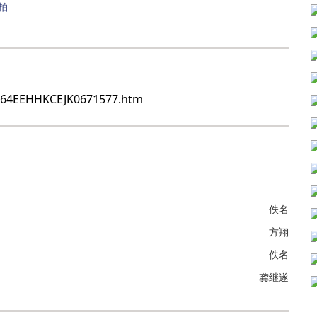
拍
H64EEHHKCEJK0671577.htm
佚名
方翔
佚名
龚继遂