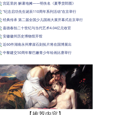
宫廷里的 解暑地摊——明佚名《夏季货郎图》
“纪念启功先生诞辰110周年系列活动”在京举行
经典传承 第二届全国少儿国画大展开幕式在京举行
嘉德春拍二十世纪与当代艺术4.04亿元收官
安徽徽州历史博物馆开馆
近60件湖南永州摩崖石刻拓片将在国博展出
中黎建交50周年黎巴嫩青少年绘画比赛举行
【推荐内容】