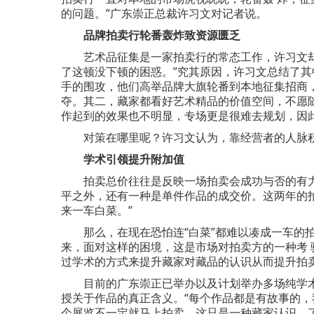
的问题。”广东崇正总裁许习文对记者说。
品牌拍卖行轮番轰炸致资源匮乏
艺术品征集是一家拍卖行的常态工作，许习文却
了这顿没下顿的困惑。”究其原因，许习文总结了其
手的围攻，他们高举品牌大旗轮番到本地征集招商，
夺。其二，藏家都看好艺术精品的价值空间，不愿
作起到的效果也不明显，专场更是很难去规划，因此
对策在哪里呢？许习文认为，靠经营者的人脉积
学术引领提升附加值
拍卖总价往往是反映一场拍卖会成功与否的有力
平之外，还有一种是单件作品的成交价。这两年的
来一车白菜。”
那么，在现在恐怕连“白菜”都难以凑成一车的拍
来，面对这样的困境，这是市场对拍卖方的一种考 
过学术的方式来提升藏家对藏品的认识从而提升拍
目前的广东崇正已举办以及计划举办多场纯学术
授关于作品的真正含义。“每个作品都是有故事的，
个展览不一定就马上拍卖。这只是一种藏家认识、