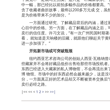
中一幅，那已经比以前拍多幅作品的价格都要高。”
含了收藏者曲折故事，最终以200多万元成 交，
是为价格带来不少的加分。”
一方面通过研究、了解藏品背后的内涵，通过展
心目中的价格。另一方面，在了解藏品内涵之后，
卖行的信任度。许习文说，“有一次广州民国时期
看， 就知道是天响楼的旧藏，就跟他们聊起关于
进一步加强了。”
开拓新市场或可突破瓶颈
纽约西亚艺术咨询公司的创始人西亚·瓦格纳曾
些藏家并不会将好藏品低价出售给那些市场投机者
东西已经进入大藏家的私人博物馆，不会再流出来
博 物馆。市场中的好东西必然会越来越少，这是
分，一方面真正好的艺术品却又不断被资本交换后“
卖行必经之路。
|<<
<<
<
1
2
>
>>
>>|