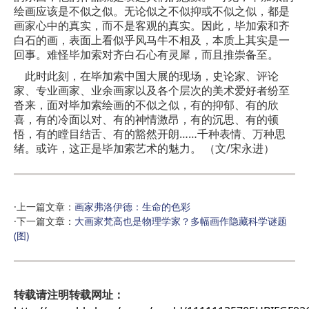
绘画应该是不似之似。无论似之不似抑或不似之似，都是
画家心中的真实，而不是客观的真实。因此，毕加索和齐
白石的画，表面上看似乎风马牛不相及，本质上其实是一
回事。难怪毕加索对齐白石心有灵犀，而且推崇备至。
此时此刻，在毕加索中国大展的现场，史论家、评论
家、专业画家、业余画家以及各个层次的美术爱好者纷至
沓来，面对毕加索绘画的不似之似，有的抑郁、有的欣
喜，有的冷面以对、有的神情激昂，有的沉思、有的顿
悟，有的瞠目结舌、有的豁然开朗……千种表情、万种思
绪。或许，这正是毕加索艺术的魅力。 （文/宋永进）
·上一篇文章：
画家弗洛伊德：生命的色彩
·下一篇文章：
大画家梵高也是物理学家？多幅画作隐藏科学谜题
(图)
转载请注明转载网址：