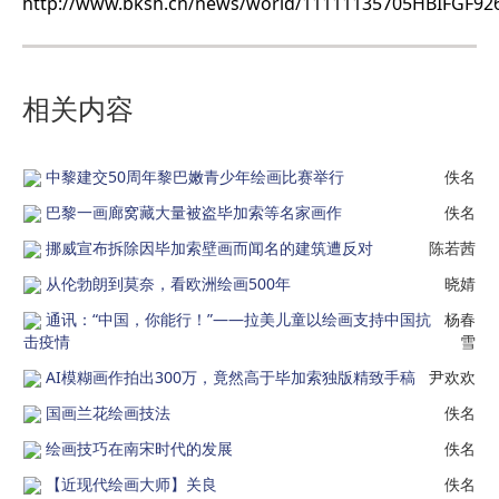
http://www.bksh.cn/news/world/11111135705HBIFGF92
相关内容
中黎建交50周年黎巴嫩青少年绘画比赛举行
佚名
巴黎一画廊窝藏大量被盗毕加索等名家画作
佚名
挪威宣布拆除因毕加索壁画而闻名的建筑遭反对
陈若茜
从伦勃朗到莫奈，看欧洲绘画500年
晓婧
通讯：“中国，你能行！”——拉美儿童以绘画支持中国抗
杨春
击疫情
雪
AI模糊画作拍出300万，竟然高于毕加索独版精致手稿
尹欢欢
国画兰花绘画技法
佚名
绘画技巧在南宋时代的发展
佚名
【近现代绘画大师】关良
佚名