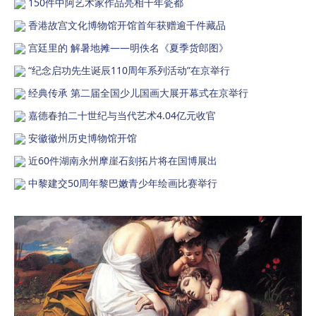
150件中阿艺术家作品亮相千年瓷都
香港故宫文化博物馆开馆首年获赠逾千件藏品
宫廷里的 解暑地摊——明佚名《夏季货郎图》
“纪念启功先生诞辰110周年系列活动”在京举行
经典传承 第二届全国少儿国画大展开幕式在京举行
嘉德春拍二十世纪与当代艺术4.04亿元收官
安徽徽州历史博物馆开馆
近60件湖南永州摩崖石刻拓片将在国博展出
中黎建交50周年黎巴嫩青少年绘画比赛举行