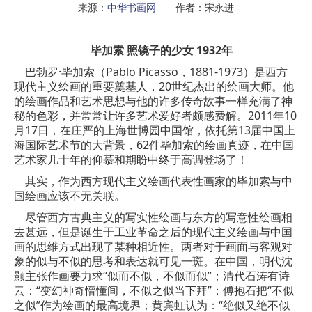
来源：
中华书画网
作者：宋永进
毕加索 照镜子的少女 1932年
巴勃罗·毕加索（Pablo Picasso，1881-1973）是西方
现代主义
绘画
的重要奠基人，20世纪杰出的绘画大师。他
的绘画作品和艺术思想与他的许多传奇故事一样充满了神
秘的色彩，并常常让许多艺术爱好者颇感费解。2011年10
月17日，在庄严的上海世博园中国馆，依托第13届中国上
海国际艺术节的大背景，62件毕加索的绘画真迹，在中国
艺术家几十年的仰慕和期盼中终于高调登场了！
其实，作为西方现代主义绘画代表性
画家
的毕加索与中
国绘画应该不无关联。
尽管西方古典主义的写实性绘画与东方的写意性绘画相
去甚远，但是诞生于工业革命之后的现代主义绘画与中国
画的思维方式出现了某种相近性。两者对于画面与客观对
象的似与不似的思考和表达就可见一斑。在中国，明代沈
颢主张作画要力求“似而不似，不似而似”；清代石涛有诗
云：“变幻神奇懵懂间，不似之似当下拜”；傅抱石把“不似
之似”作为绘画的最高境界；黄宾虹认为：“绝似又绝不似