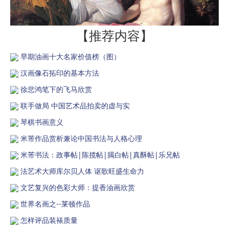
【推荐内容】
早期油画十大名家价值榜（图）
汉画像石拓印的基本方法
徐悲鸿笔下的飞马欣赏
联手做局 中国艺术品拍卖的虚与实
琴棋书画意义
米芾作品赏析兼论中国书法与人格心理
米芾书法：政事帖|陈揽帖|臈白帖|真酥帖|乐兄帖
法艺术大师库尔贝人体 讴歌旺盛生命力
文艺复兴的色彩大师：提香油画欣赏
世界名画之--莱顿作品
怎样评品装裱质量