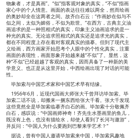
物象者，才是真画”。“似”指客观对象的真实，“不似”指画
家心中的个人情意。画面的表达往往难以两全，然而绘画
的奥妙却全在这两者之间。故
齐白石
云：“作画妙在似与不
似之间，太似为媚俗，不似为欺世。”在西方，古典主义油
画追求的是一种照相式的真实，印象主义油画追求的是一
种光的真实。无论追求照相式的真实还是追求光的真实，
都在不同程度上存在着对客观真实的描摹。但到了现代主
义绘画，西方画家开始思考个人眼中的个性化真实，注重
画面的表现性，画面形象开始越来越“不似”了。显然，这
种“不似”已经超越了客观的真实，因而具备了一种新的美
学意义。也正是从这里开始，中西绘画出现了对话的可能
性。
毕加索与中国艺术家和中国艺术早有结缘。
1956年6月，近现代国画大师张大千曾拜访毕加索。毕
加索二话不说，却搬来一捆东西给张大千看。张大千发现
这些竟然全是毕加索临摹齐白石的画。毕加索十分敬佩齐
白石，感叹说：“中国画师神奇！齐先生水墨画里的鱼儿，
既没有上色，也没有描绘水，却使人看到了长河与遨游”，
并反问：“中国人为什么要跑到巴黎来学艺术？”
据说，曾有中国人邀请毕加索来中国，毕加索风趣地