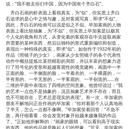
说：“我不敢去你们中国，因为中国有个齐白石”。
齐白石画的虾表面上看很
真实
，为“似”，但实质上齐白
石追求的是心中之情与趣，反对客观写真，即求“不似”。
因此，齐白石的绘画可以说是似之不似。毕加索画的人物
表面上看比较抽象，为“不似”，但实质上毕加索是以极其
个人化的视角和方式，从变化着的客观存在中去提取画家
所需要的某种东西，然后以独特的形式重新编织和创造，
表现出一种特殊的真实，即求“似”。如创作于1932年初的
作品《照镜子的少女》，画家从少女照镜子的各个代表性
动作中概括提炼出某些精彩的局部，并以丰富的想象力进
行了符号化的变形和超越客观性的视觉建构，画面中一半
正面的脸、一半侧面的脸，一半着衣的、一半裸露的，一
半有形的、一半无形的，一半客观的、一半创造的……在
二维的平面中表现出了四维的空间意象。他曾经说过：“我
的艺术一点也不是抽象的，况且抽象艺术并不存在，而且
也不可能存在，艺术总是现实的表现”。有一次，毕加索的
朋友不解地问正在作画的毕加索：“你对着那个人认真地画
了半天，怎么一点都不像啊。”毕加索笑着回答：“不急不
急，再仔细看看，你会发觉对象开始越来越像我的作品
了。”正如他所解释的：“画家的眼睛，可以看到高于现实
的东西，他的作品就是唤起人们的想象。”可见，毕加索的